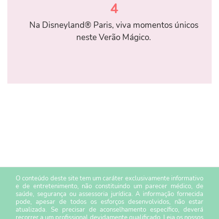
4
Na Disneyland® Paris, viva momentos únicos
neste Verão Mágico.
O conteúdo deste site tem um caráter exclusivamente informativo
e de entretenimento, não constituindo um parecer médico, de
saúde, segurança ou assessoria jurídica. A informação fornecida
pode, apesar de todos os esforços desenvolvidos, não estar
atualizada. Se precisar de aconselhamento específico, deverá
recorrer a um profissional devidamente qualificado. Leia os nossos