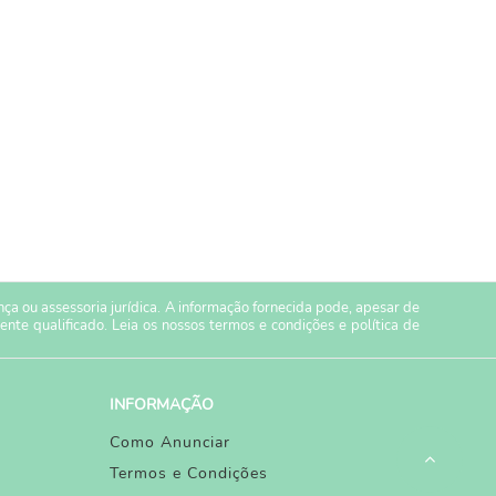
a ou assessoria jurídica. A informação fornecida pode, apesar de
ente qualificado. Leia os nossos
termos e condições
e
política de
INFORMAÇÃO
Como Anunciar
Termos e Condições