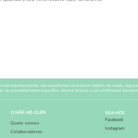
 e de entretenimento, não constituindo um parecer médico, de saúde, seguranç
sar de aconselhamento específico, deverá recorrer a um profissional devidam
O MÃE-ME-QUER
SIGA-NOS
Facebook
Quem somos
Instagram
Colaboradores