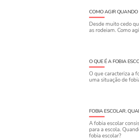
​COMO AGIR QUANDO 
Desde muito cedo que
as rodeiam. ​Como agi
O QUE É A FOBIA ESC
O que caracteriza a fo
uma situação de fobi
FOBIA ESCOLAR. QUA
A fobia escolar cons
para a escola. Quand
fobia escolar?