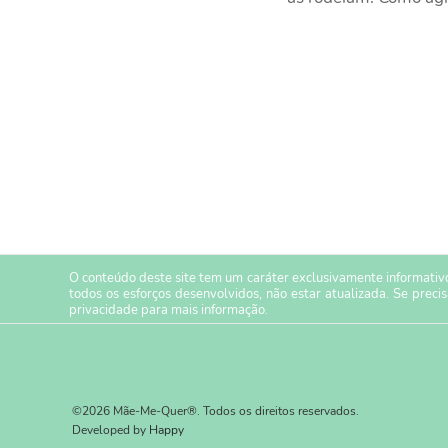
O conteúdo deste site tem um caráter exclusivamente informativo
todos os esforços desenvolvidos, não estar atualizada. Se preci
privacidade
para mais informação.
©2026 Mãe-Me-Quer®. Todos os direitos reservados.
Developed by
Happy