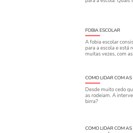
para a escola. Quais 
FOBIA ESCOLAR
A fobia escolar cons
para a escola e está
muitas vezes, com as
COMO LIDAR COM AS 
Desde muito cedo que
as rodeiam. ​A interv
birra?
COMO LIDAR COM AS