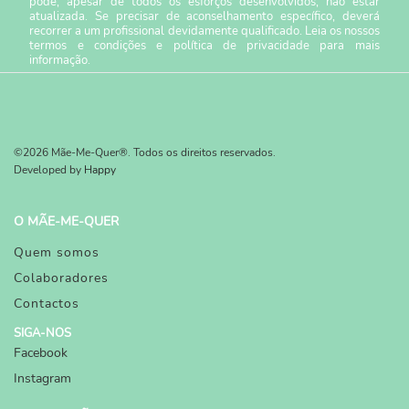
pode, apesar de todos os esforços desenvolvidos, não estar
atualizada. Se precisar de aconselhamento específico, deverá
recorrer a um profissional devidamente qualificado. Leia os nossos
termos e condições
e
política de privacidade
para mais
informação.
©2026 Mãe-Me-Quer®. Todos os direitos reservados.
Developed by
Happy
O MÃE-ME-QUER
Quem somos
Colaboradores
Contactos
SIGA-NOS
Facebook
Instagram