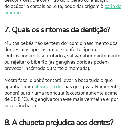
descontrolado e contínuo do biberão ou a adição
de açúcar e cereais ao leite, pode dar origem à
cárie do
biberão
.
7. Quais os sintomas da dentição?
Muitos bebés não sentem dor com o nascimento dos
dentes mas apenas um desconforto ligeiro.
Outros podem ficar irritados, salivar abundantemente
ou rejeitar o biberão (as gengivas doridas podem
provocar incómodo durante a mamada).
Nesta fase, o bebé tentará levar à boca tudo o que
apanhar para
atenuar a dor
nas gengivas. Raramente,
poderá surgir uma febrícula (excecionalmente acima
de 38,8 ºC). A gengiva torna-se mais vermelha e, por
vezes, inchada.
8. A chupeta prejudica aos dentes?