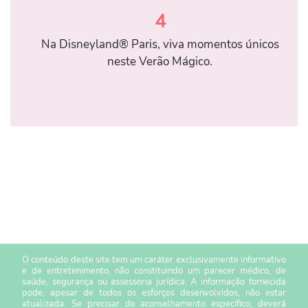
4
Na Disneyland® Paris, viva momentos únicos
neste Verão Mágico.
O conteúdo deste site tem um caráter exclusivamente informativo
e de entretenimento, não constituindo um parecer médico, de
saúde, segurança ou assessoria jurídica. A informação fornecida
pode, apesar de todos os esforços desenvolvidos, não estar
atualizada. Se precisar de aconselhamento específico, deverá