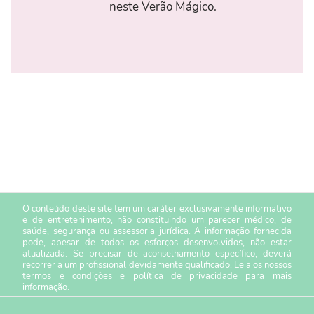
neste Verão Mágico.
O conteúdo deste site tem um caráter exclusivamente informativo
e de entretenimento, não constituindo um parecer médico, de
saúde, segurança ou assessoria jurídica. A informação fornecida
pode, apesar de todos os esforços desenvolvidos, não estar
atualizada. Se precisar de aconselhamento específico, deverá
recorrer a um profissional devidamente qualificado. Leia os nossos
termos e condições
e
política de privacidade
para mais
informação.