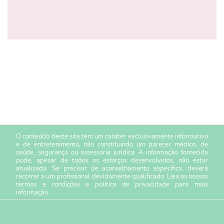
O conteúdo deste site tem um caráter exclusivamente informativo
e de entretenimento, não constituindo um parecer médico, de
saúde, segurança ou assessoria jurídica. A informação fornecida
pode, apesar de todos os esforços desenvolvidos, não estar
atualizada. Se precisar de aconselhamento específico, deverá
recorrer a um profissional devidamente qualificado. Leia os nossos
termos e condições
e
política de privacidade
para mais
informação.