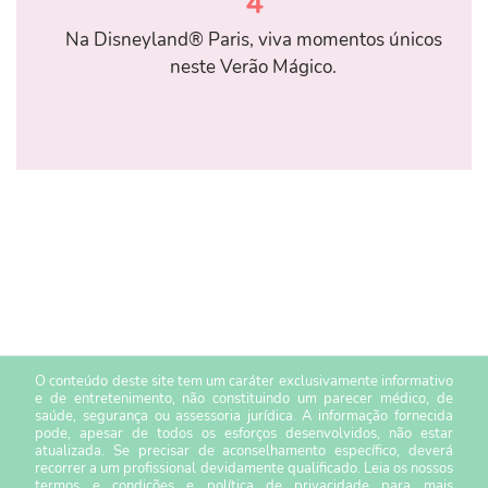
4
Na Disneyland® Paris, viva momentos únicos
neste Verão Mágico.
O conteúdo deste site tem um caráter exclusivamente informativo
e de entretenimento, não constituindo um parecer médico, de
saúde, segurança ou assessoria jurídica. A informação fornecida
pode, apesar de todos os esforços desenvolvidos, não estar
atualizada. Se precisar de aconselhamento específico, deverá
recorrer a um profissional devidamente qualificado. Leia os nossos
termos e condições
e
política de privacidade
para mais