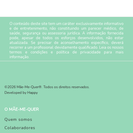
O conteúdo deste site tem um caráter exclusivamente informativo
e de entretenimento, não constituindo um parecer médico, de
saúde, segurança ou assessoria jurídica. A informação fornecida
pode, apesar de todos os esforços desenvolvidos, não estar
atualizada. Se precisar de aconselhamento específico, deverá
recorrer a um profissional devidamente qualificado. Leia os nossos
termos e condições
e
política de privacidade
para mais
informação.
©2026 Mãe-Me-Quer®. Todos os direitos reservados.
Developed by
Happy
O MÃE-ME-QUER
Quem somos
Colaboradores