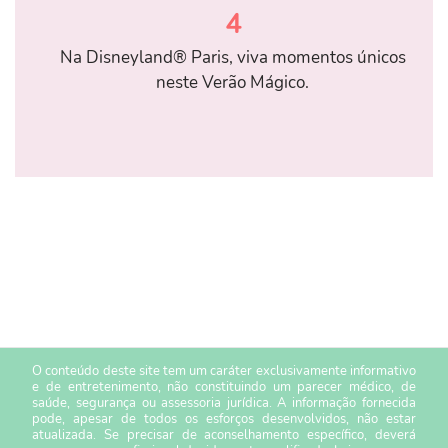
4
Na Disneyland® Paris, viva momentos únicos
neste Verão Mágico.
O conteúdo deste site tem um caráter exclusivamente informativo
e de entretenimento, não constituindo um parecer médico, de
saúde, segurança ou assessoria jurídica. A informação fornecida
pode, apesar de todos os esforços desenvolvidos, não estar
atualizada. Se precisar de aconselhamento específico, deverá