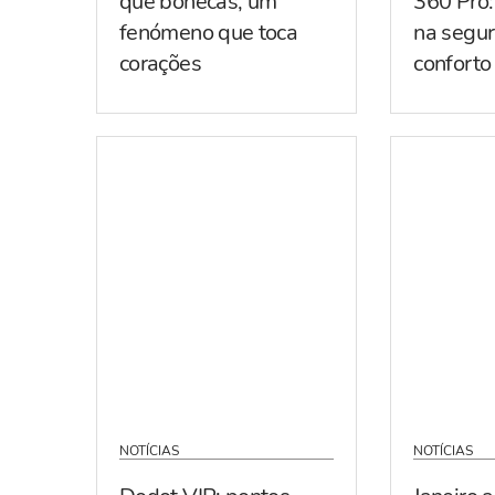
que bonecas, um
360 Pro:
fenómeno que toca
na segur
corações
conforto
NOTÍCIAS
NOTÍCIAS