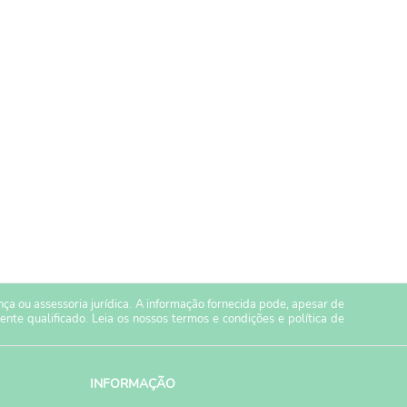
a ou assessoria jurídica. A informação fornecida pode, apesar de
ente qualificado. Leia os nossos
termos e condições
e
política de
INFORMAÇÃO