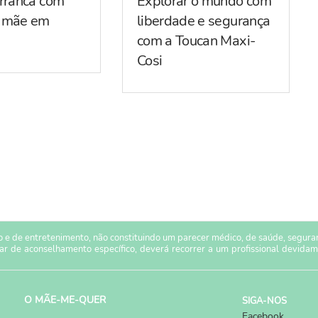
arranca com
Explorar o mundo com
r mãe em
liberdade e segurança
com a Toucan Maxi-
Cosi
 e de entretenimento, não constituindo um parecer médico, de saúde, seguranç
sar de aconselhamento específico, deverá recorrer a um profissional devidam
O MÃE-ME-QUER
SIGA-NOS
Facebook