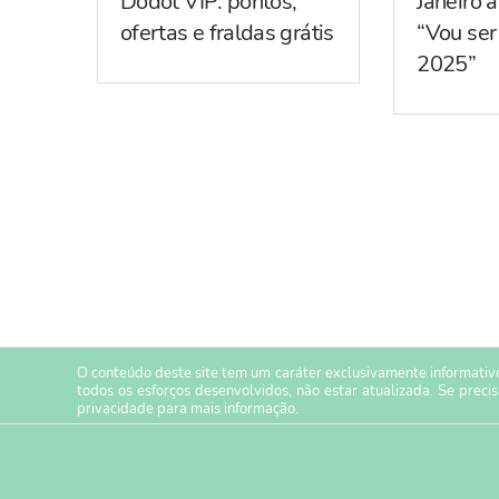
Dodot VIP: pontos,
Janeiro 
ofertas e fraldas grátis
“Vou se
2025”
O conteúdo deste site tem um caráter exclusivamente informativo
todos os esforços desenvolvidos, não estar atualizada. Se preci
privacidade
para mais informação.