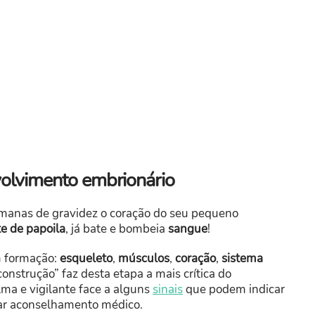
olvimento embrionário
emanas de gravidez o coração do seu pequeno
 de papoila
, já bate e bombeia
sangue
!
m formação:
esqueleto
,
músculos
,
coração
,
sistema
onstrução” faz desta etapa a mais crítica do
ma e vigilante face a alguns
sinais
que podem indicar
ar aconselhamento médico.