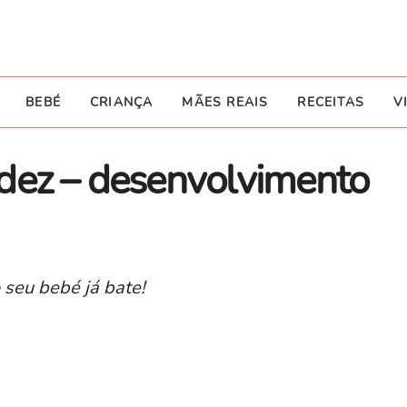
BEBÉ
CRIANÇA
MÃES REAIS
RECEITAS
V
dez – desenvolvimento
 seu bebé já bate!