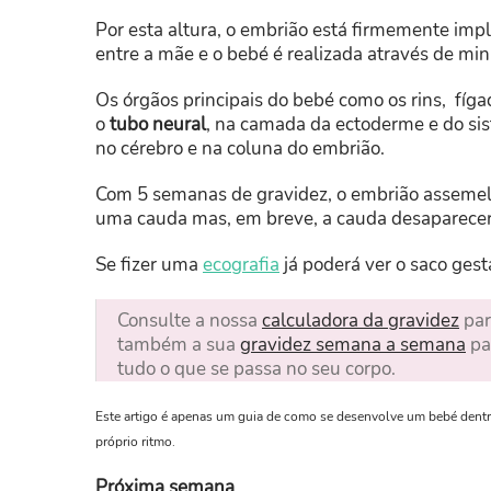
Por esta altura, o embrião está firmemente imp
entre a mãe e o bebé é realizada através de mi
Os órgãos principais do bebé como os rins, fíg
o
tubo neural
, na camada da ectoderme e do si
no cérebro e na coluna do embrião.
Com 5 semanas de gravidez, o embrião asseme
uma cauda mas, em breve, a cauda desaparecerá
Se fizer uma
ecografia
já poderá ver o saco gest
Consulte a nossa
calculadora da gravidez
par
também a sua
gravidez semana a semana
pa
tudo o que se passa no seu corpo.
Este artigo é apenas um guia de como se desenvolve um bebé dentr
próprio ritmo.
Próxima semana