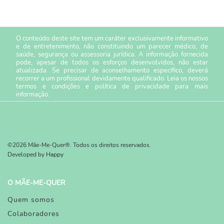
O conteúdo deste site tem um caráter exclusivamente informativo
e de entretenimento, não constituindo um parecer médico, de
saúde, segurança ou assessoria jurídica. A informação fornecida
pode, apesar de todos os esforços desenvolvidos, não estar
atualizada. Se precisar de aconselhamento específico, deverá
recorrer a um profissional devidamente qualificado. Leia os nossos
termos e condições
e
política de privacidade
para mais
informação.
©2026 Mãe-Me-Quer®. Todos os direitos reservados.
Developed by
Happy
O MÃE-ME-QUER
Quem somos
Colaboradores