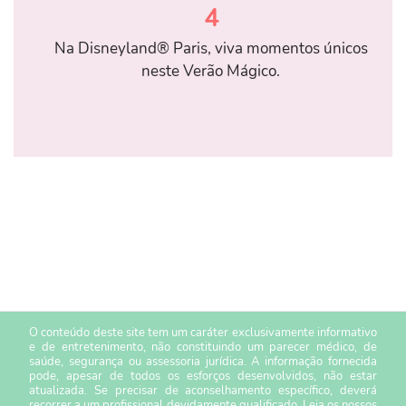
4
Na Disneyland® Paris, viva momentos únicos
neste Verão Mágico.
O conteúdo deste site tem um caráter exclusivamente informativo
e de entretenimento, não constituindo um parecer médico, de
saúde, segurança ou assessoria jurídica. A informação fornecida
pode, apesar de todos os esforços desenvolvidos, não estar
atualizada. Se precisar de aconselhamento específico, deverá
recorrer a um profissional devidamente qualificado. Leia os nossos