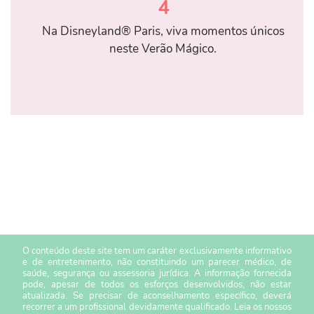
4
Na Disneyland® Paris, viva momentos únicos
neste Verão Mágico.
O conteúdo deste site tem um caráter exclusivamente informativo
e de entretenimento, não constituindo um parecer médico, de
saúde, segurança ou assessoria jurídica. A informação fornecida
pode, apesar de todos os esforços desenvolvidos, não estar
atualizada. Se precisar de aconselhamento específico, deverá
recorrer a um profissional devidamente qualificado. Leia os nossos