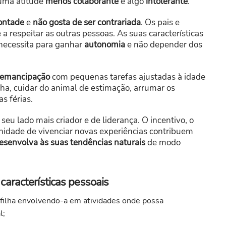
numa atitude
menos colaborante
e algo
intolerante
.
ontade
e
não gosta de ser contrariada
. Os pais e
a respeitar as outras pessoas. As suas características
necessita para ganhar
autonomia
e não depender dos
a emancipação
com pequenas tarefas ajustadas à idade
ha, cuidar do animal de estimação, arrumar os
s férias.
seu lado mais criador e de liderança. O incentivo, o
nidade de vivenciar novas experiências contribuem
esenvolva às suas tendências naturais
de modo
aracterísticas pessoais
 filha envolvendo-a em atividades onde possa
l;