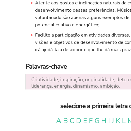
Atente aos gostos e inclinações naturais da cr
desenvolvimento dessas preferências. Música, d
voluntariado são apenas alguns exemplos de
potencial criativo e energético;
Facilite a participação em atividades diversa
visões e objetivos de desenvolvimento de com
irá ajudá-la a descobrir o que lhe dá mais praz
Palavras-chave
Criatividade, inspiração, originalidade, dete
liderança, energia, dinamismo, ambição.
selecione a primeira letr
A
B
C
D
E
F
G
H
I
J
K
L