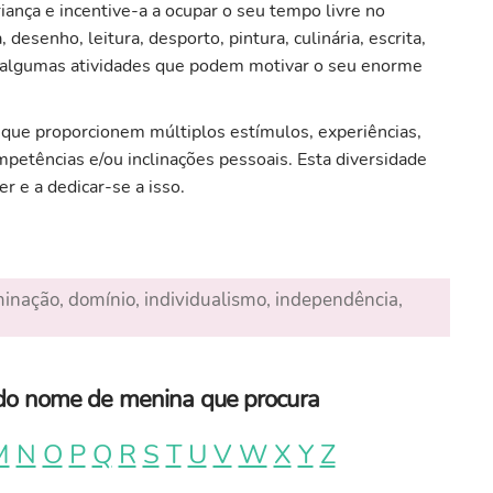
iança e incentive-a a ocupar o seu tempo livre no
esenho, leitura, desporto, pintura, culinária, escrita,
 algumas atividades que podem motivar o seu enorme
s, que proporcionem múltiplos estímulos, experiências,
petências e/ou inclinações pessoais. Esta diversidade
er e a dedicar-se a isso.
rminação, domínio, individualismo, independência,
a do nome de menina que procura
M
N
O
P
Q
R
S
T
U
V
W
X
Y
Z