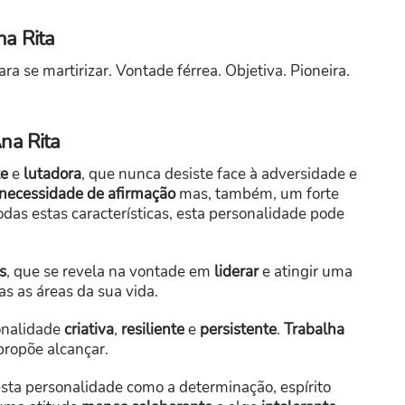
na Rita
a se martirizar. Vontade férrea. Objetiva. Pioneira.
na Rita
te
e
lutadora
, que nunca desiste face à adversidade e
necessidade de afirmação
mas, também, um forte
odas estas características, esta personalidade pode
s
, que se revela na vontade em
liderar
e atingir uma
s as áreas da sua vida.
onalidade
criativa
,
resiliente
e
persistente
.
Trabalha
 propõe alcançar.
esta personalidade como a determinação, espírito