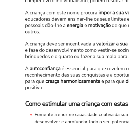
competitivo e individualismo, podem resultar 
A criança com este nome procura
impor a sua v
educadores devem ensinar-lhe os seus limites e 
pessoais dão-lhe a
energia
e
motivação
de que 
outros.
A criança deve ser incentivada a
valorizar a su
e fase do desenvolvimento como vestir-se sozin
brinquedos e o quarto ou fazer a sua mala para a
A
autoconfiança
é essencial para que revelem o 
reconhecimento das suas conquistas e a oportu
para que
cresça
harmoniosamente
e para que
d
positivo.
Como estimular uma criança com estas c
Fomente a enorme capacidade criativa da sua
desenvolver e aprofundar todo o seu potencia