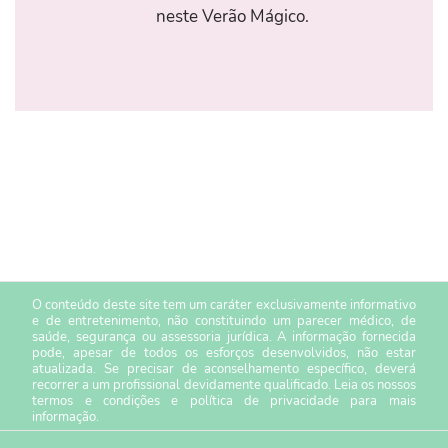
neste Verão Mágico.
O conteúdo deste site tem um caráter exclusivamente informativo
e de entretenimento, não constituindo um parecer médico, de
saúde, segurança ou assessoria jurídica. A informação fornecida
pode, apesar de todos os esforços desenvolvidos, não estar
atualizada. Se precisar de aconselhamento específico, deverá
recorrer a um profissional devidamente qualificado. Leia os nossos
termos e condições
e
política de privacidade
para mais
informação.