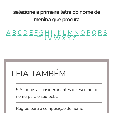
selecione a primeira letra do nome de
menina que procura
A
B
C
D
E
F
G
H
I
J
K
L
M
N
O
P
Q
R
S
T
U
V
W
X
Y
Z
LEIA TAMBÉM
5 Aspetos a considerar antes de escolher o
nome para o seu bebé
Regras para a composição do nome