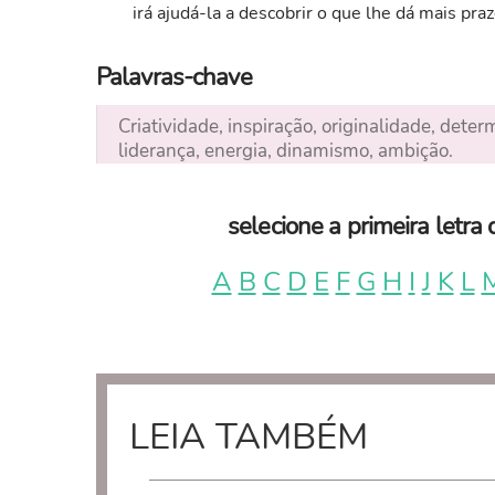
irá ajudá-la a descobrir o que lhe dá mais praz
Palavras-chave
Criatividade, inspiração, originalidade, dete
liderança, energia, dinamismo, ambição.
selecione a primeira letr
A
B
C
D
E
F
G
H
I
J
K
L
LEIA TAMBÉM