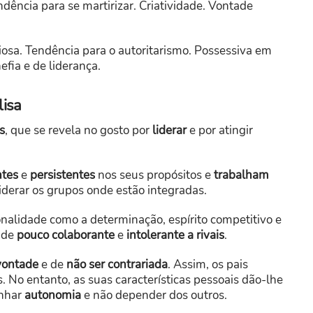
dência para se martirizar. Criatividade. Vontade
iosa. Tendência para o autoritarismo. Possessiva em
efia e de liderança.
lisa
s
, que se revela no gosto por
liderar
e por atingir
ntes
e
persistentes
nos seus propósitos e
trabalham
liderar os grupos onde estão integradas.
onalidade como a determinação, espírito competitivo e
tude
pouco colaborante
e
intolerante a rivais
.
vontade
e de
não ser contrariada
. Assim, os pais
. No entanto, as suas características pessoais dão-lhe
anhar
autonomia
e não depender dos outros.