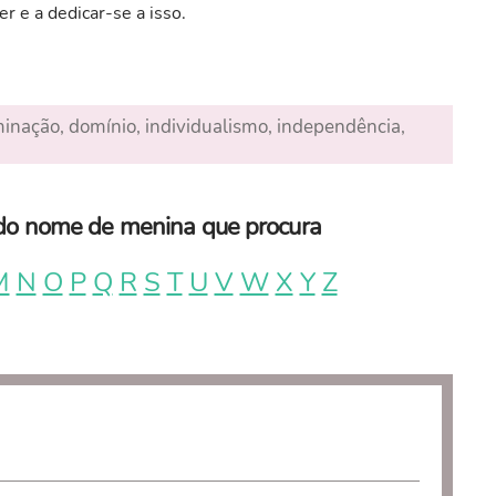
er e a dedicar-se a isso.
rminação, domínio, individualismo, independência,
a do nome de menina que procura
M
N
O
P
Q
R
S
T
U
V
W
X
Y
Z