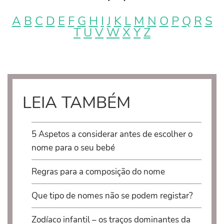
A
B
C
D
E
F
G
H
I
J
K
L
M
N
O
P
Q
R
S
T
U
V
W
X
Y
Z
LEIA TAMBÉM
5 Aspetos a considerar antes de escolher o
nome para o seu bebé
Regras para a composição do nome
Que tipo de nomes não se podem registar?
Zodíaco infantil – os traços dominantes da