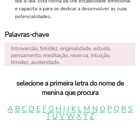
dia-a-dia. Esta rotina dá-lhe estabilidade emocional
e capacita-a para se dedicar a desenvolver as suas
potencialidades.
Palavras-chave
Introversão, timidez, originalidade, estudo,
pensamento, meditação, reserva, intuição,
timidez, austeridade.
selecione a primeira letra do nome de
menina que procura
A
B
C
D
E
F
G
H
I
J
K
L
M
N
O
P
Q
R
S
T
U
V
W
X
Y
Z