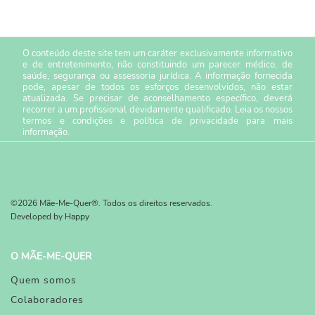
O conteúdo deste site tem um caráter exclusivamente informativo
e de entretenimento, não constituindo um parecer médico, de
saúde, segurança ou assessoria jurídica. A informação fornecida
pode, apesar de todos os esforços desenvolvidos, não estar
atualizada. Se precisar de aconselhamento específico, deverá
recorrer a um profissional devidamente qualificado. Leia os nossos
termos e condições
e
política de privacidade
para mais
informação.
©2026 Mãe-Me-Quer®. Todos os direitos reservados.
Developed by
Happy
O MÃE-ME-QUER
Quem somos
Colaboradores