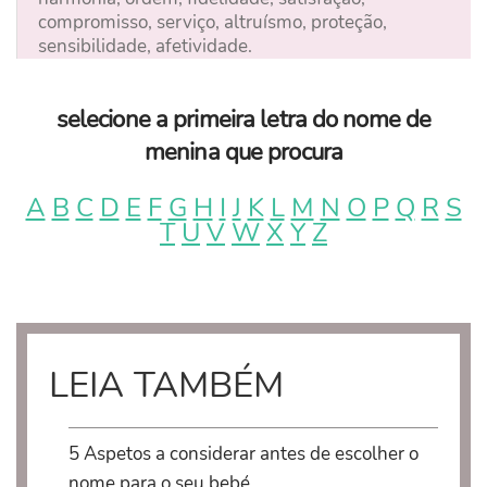
compromisso, serviço, altruísmo, proteção,
sensibilidade, afetividade.
selecione a primeira letra do nome de
menina que procura
A
B
C
D
E
F
G
H
I
J
K
L
M
N
O
P
Q
R
S
T
U
V
W
X
Y
Z
LEIA TAMBÉM
5 Aspetos a considerar antes de escolher o
nome para o seu bebé