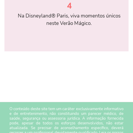
4
Na Disneyland® Paris, viva momentos únicos
neste Verão Mágico.
O conteúdo deste site tem um caráter exclusivamente informativo
e de entretenimento, não constituindo um parecer médico, de
saúde, segurança ou assessoria jurídica. A informação fornecida
pode, apesar de todos os esforços desenvolvidos, não estar
atualizada. Se precisar de aconselhamento específico, deverá
recorrer a um profissional devidamente qualificado. Leia os nossos