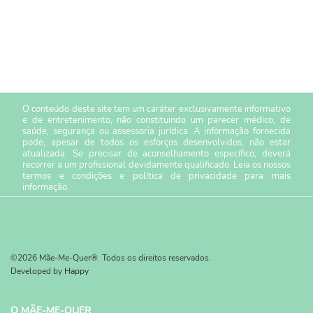
O conteúdo deste site tem um caráter exclusivamente informativo
e de entretenimento, não constituindo um parecer médico, de
saúde, segurança ou assessoria jurídica. A informação fornecida
pode, apesar de todos os esforços desenvolvidos, não estar
atualizada. Se precisar de aconselhamento específico, deverá
recorrer a um profissional devidamente qualificado. Leia os nossos
termos e condições
e
política de privacidade
para mais
informação.
©2026 Mãe-Me-Quer®. Todos os direitos reservados.
Developed by
Happy
O MÃE-ME-QUER