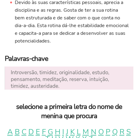
Devido às suas características pessoais, aprecia a
disciplina e as regras. Gosta de ter a sua rotina
bem estruturada e de saber com o que conta no
dia-a-dia. Esta rotina dá-lhe estabilidade emocional
e capacita-a para se dedicar a desenvolver as suas
potencialidades.
Palavras-chave
Introversão, timidez, originalidade, estudo,
pensamento, meditação, reserva, intuição,
timidez, austeridade.
selecione a primeira letra do nome de
menina que procura
A
B
C
D
E
F
G
H
I
J
K
L
M
N
O
P
Q
R
S