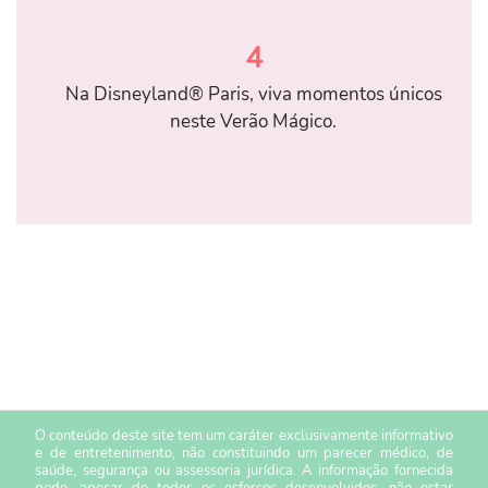
4
Na Disneyland® Paris, viva momentos únicos
neste Verão Mágico.
O conteúdo deste site tem um caráter exclusivamente informativo
e de entretenimento, não constituindo um parecer médico, de
saúde, segurança ou assessoria jurídica. A informação fornecida
pode, apesar de todos os esforços desenvolvidos, não estar