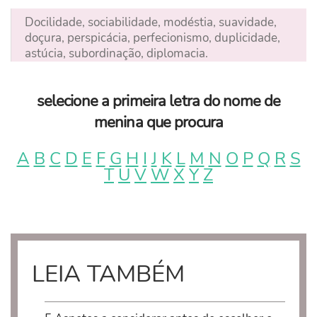
Docilidade, sociabilidade, modéstia, suavidade,
doçura, perspicácia, perfecionismo, duplicidade,
astúcia, subordinação, diplomacia.
selecione a primeira letra do nome de
menina que procura
A
B
C
D
E
F
G
H
I
J
K
L
M
N
O
P
Q
R
S
T
U
V
W
X
Y
Z
LEIA TAMBÉM