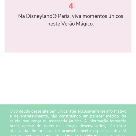
4
Na Disneyland® Paris, viva momentos únicos
neste Verão Mágico.
O conteúdo deste site tem um caráter exclusivamente informativo
e de entretenimento, não constituindo um parecer médico, de
saúde, segurança ou assessoria jurídica. A informação fornecida
pode, apesar de todos os esforços desenvolvidos, não estar
atualizada. Se precisar de aconselhamento específico, deverá
recorrer a um profissional devidamente qualificado. Leia os nossos