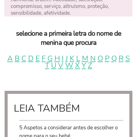
compromisso, serviço, altruísmo, proteção,
sensibilidade, afetividade.
selecione a primeira letra do nome de
menina que procura
A
B
C
D
E
F
G
H
I
J
K
L
M
N
O
P
Q
R
S
T
U
V
W
X
Y
Z
LEIA TAMBÉM
5 Aspetos a considerar antes de escolher o
nome para o seu bebé