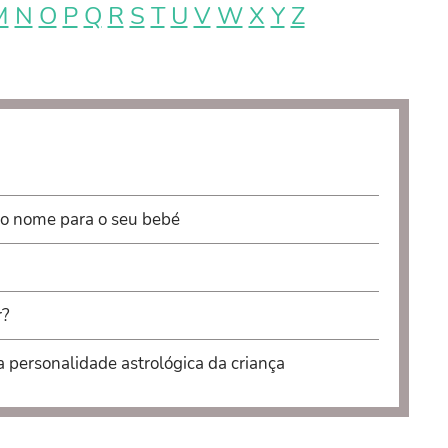
M
N
O
P
Q
R
S
T
U
V
W
X
Y
Z
 o nome para o seu bebé
r?
a personalidade astrológica da criança