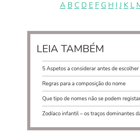
A
B
C
D
E
F
G
H
I
J
K
L
LEIA TAMBÉM
5 Aspetos a considerar antes de escolher
Regras para a composição do nome
Que tipo de nomes não se podem regista
Zodíaco infantil – os traços dominantes d