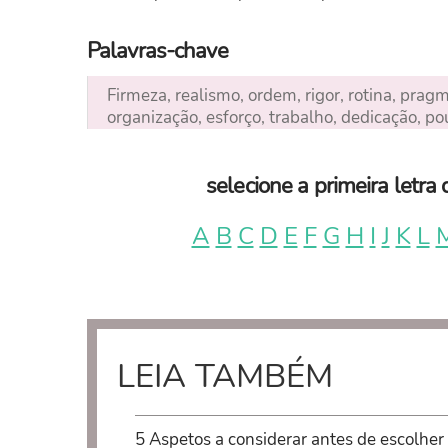
Palavras-chave
Firmeza, realismo, ordem, rigor, rotina, pra
organização, esforço, trabalho, dedicação, po
selecione a primeira letr
A
B
C
D
E
F
G
H
I
J
K
L
LEIA TAMBÉM
5 Aspetos a considerar antes de escolher