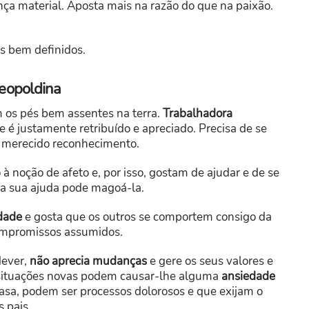
ça material. Aposta mais na razão do que na paixão.
os bem definidos.
Leopoldina
m os pés bem assentes na terra.
Trabalhadora
 é justamente retribuído e apreciado. Precisa de se
o merecido reconhecimento.
à noção de afeto e, por isso, gostam de ajudar e de se
r a sua ajuda pode magoá-la.
ldade
e gosta que os outros se comportem consigo da
mpromissos assumidos.
dever,
não aprecia mudanças
e gere os seus valores e
situações novas podem causar-lhe alguma
ansiedade
casa, podem ser processos dolorosos e que exijam o
 pais.