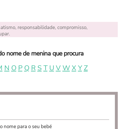
gmatismo, responsabilidade, compromisso,
upar.
a do nome de menina que procura
M
N
O
P
Q
R
S
T
U
V
W
X
Y
Z
 o nome para o seu bebé