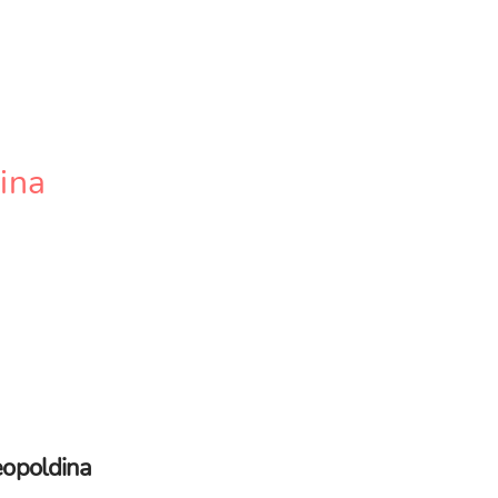
ina
eopoldina