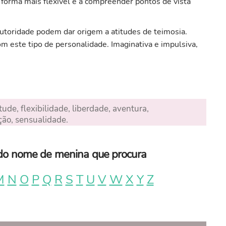
e forma mais flexível e a compreender pontos de vista
 autoridade podem dar origem a atitudes de teimosia.
m este tipo de personalidade. Imaginativa e impulsiva,
ude, flexibilidade, liberdade, aventura,
ção, sensualidade.
a do nome de menina que procura
M
N
O
P
Q
R
S
T
U
V
W
X
Y
Z