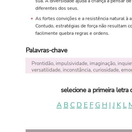
sua. A diversidade ajuda a criança a pensar d
diferentes dos seus.
As fortes convições e a resistência natural à
Contudo, estratégias de força não resultam co
facilmente quebra regras e ordens.
Palavras-chave
Prontidão, impulsividade, imaginação, inquiet
versatilidade, inconstância, curiosidade, emo
selecione a primeira letr
A
B
C
D
E
F
G
H
I
J
K
L