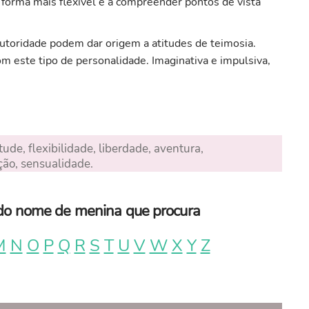
e forma mais flexível e a compreender pontos de vista
 autoridade podem dar origem a atitudes de teimosia.
m este tipo de personalidade. Imaginativa e impulsiva,
ude, flexibilidade, liberdade, aventura,
ção, sensualidade.
a do nome de menina que procura
M
N
O
P
Q
R
S
T
U
V
W
X
Y
Z