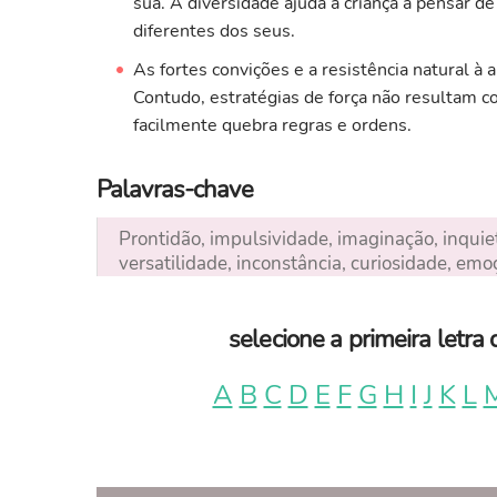
sua. A diversidade ajuda a criança a pensar d
diferentes dos seus.
As fortes convições e a resistência natural à
Contudo, estratégias de força não resultam co
facilmente quebra regras e ordens.
Palavras-chave
Prontidão, impulsividade, imaginação, inquiet
versatilidade, inconstância, curiosidade, emo
selecione a primeira letr
A
B
C
D
E
F
G
H
I
J
K
L