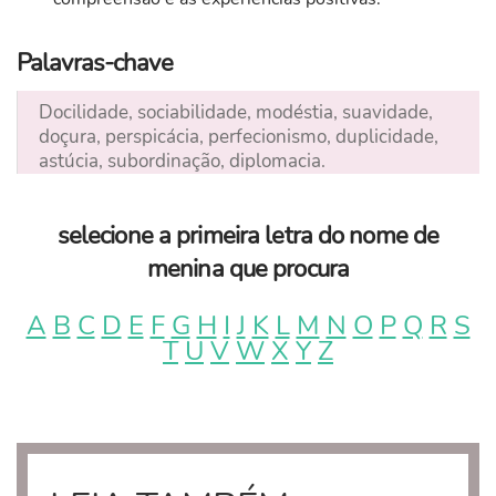
Palavras-chave
Docilidade, sociabilidade, modéstia, suavidade,
doçura, perspicácia, perfecionismo, duplicidade,
astúcia, subordinação, diplomacia.
selecione a primeira letra do nome de
menina que procura
A
B
C
D
E
F
G
H
I
J
K
L
M
N
O
P
Q
R
S
T
U
V
W
X
Y
Z