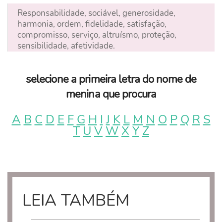
Responsabilidade, sociável, generosidade,
harmonia, ordem, fidelidade, satisfação,
compromisso, serviço, altruísmo, proteção,
sensibilidade, afetividade.
selecione a primeira letra do nome de
menina que procura
A
B
C
D
E
F
G
H
I
J
K
L
M
N
O
P
Q
R
S
T
U
V
W
X
Y
Z
LEIA TAMBÉM