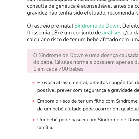
consulta de genética é aconselhável antes da 
gravidez não tenha sido efetuado, recomenda-se 
O rastreio pré-natal
Síndrome de Down
, Defei
(trissomia 18) é um conjunto de
análises
e/ou da
calcular o risco de ter um bebé afetado com u
O Síndrome de Down é uma doença causada p
do bebé. Células normais possuem apenas du
1 em cada 700 bebés.
Provoca atraso mental, defeitos congénitos d
possível prever com segurança a gravidade d
Embora o risco de ter um filho com Síndrom
de um bebé afetado pode ocorrer em qualquer
Um bebé pode nascer com Síndrome de Down
família.