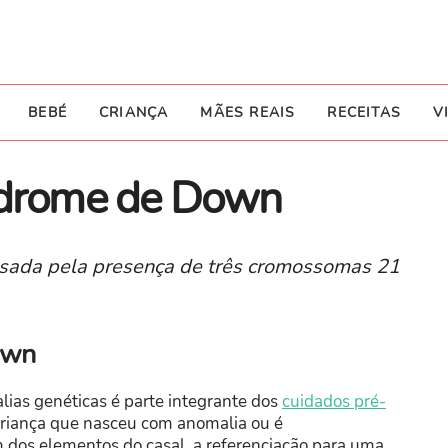
BEBÉ
CRIANÇA
MÃES REAIS
RECEITAS
V
índrome de Down
sada pela presença de três cromossomas 21
own
ias genéticas é parte integrante dos
cuidados pré-
 criança que nasceu com anomalia ou é
dos elementos do casal, a referenciação para uma