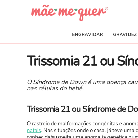
ENGRAVIDAR
GRAVIDEZ
Trissomia 21 ou S
​O Síndrome de Down é uma doença cau
nas células do bebé.
Trissomia 21 ou Síndrome de D
O rastreio de malformações congénitas e anomal
natais
. Nas situações onde o casal já teve uma
conhecida/suspeita uma anomalia genética num 