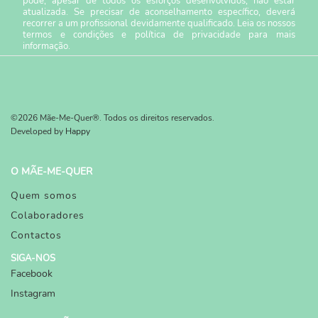
pode, apesar de todos os esforços desenvolvidos, não estar
atualizada. Se precisar de aconselhamento específico, deverá
recorrer a um profissional devidamente qualificado. Leia os nossos
termos e condições
e
política de privacidade
para mais
informação.
©2026 Mãe-Me-Quer®. Todos os direitos reservados.
Developed by
Happy
O MÃE-ME-QUER
Quem somos
Colaboradores
Contactos
SIGA-NOS
Facebook
Instagram