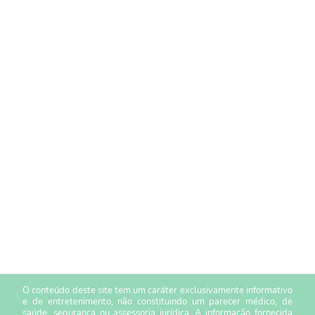
O conteúdo deste site tem um caráter exclusivamente informativo
e de entretenimento, não constituindo um parecer médico, de
saúde, segurança ou assessoria jurídica. A informação fornecida