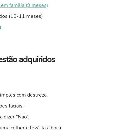
 em família (9 meses)
ridos (10-11 meses)
)
estão adquiridos
imples com destreza.
es faciais.
 dizer “Não”.
ma colher e levá-la à boca.