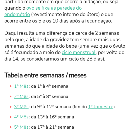
partir do momento em que ocorre a nidação, ou seja,
quando o
ovo se fixa às paredes do
endométrio
(revestimento interno do útero) o que
ocorre entre os 5 e os 10 dias após a fecundação.
Daqui resulta uma diferença de cerca de 2 semanas
pelo que, a idade da gravidez tem sempre mais duas
semanas do que a idade do bebé (uma vez que o óvulo
só é fecundado a meio do
ciclo menstrual
, por volta do
dia 14, se considerarmos um ciclo de 28 dias).
Tabela entre semanas / meses
1º Mês
: da 1ª à 4ª semana
2º Mês
: da 5ª à 8ª semana
3º Mês
: da 9ª à 12ª semana (fim do
1º trimestre
)
4º Mês
: da 13ª à 16ª semana
5º Mês
: da 17ª à 21ª semana