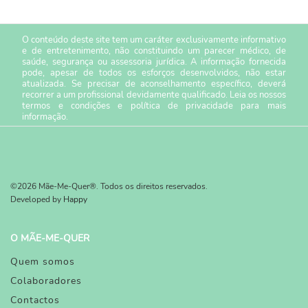
O conteúdo deste site tem um caráter exclusivamente informativo
e de entretenimento, não constituindo um parecer médico, de
saúde, segurança ou assessoria jurídica. A informação fornecida
pode, apesar de todos os esforços desenvolvidos, não estar
atualizada. Se precisar de aconselhamento específico, deverá
recorrer a um profissional devidamente qualificado. Leia os nossos
termos e condições
e
política de privacidade
para mais
informação.
©2026 Mãe-Me-Quer®. Todos os direitos reservados.
Developed by
Happy
O MÃE-ME-QUER
Quem somos
Colaboradores
Contactos