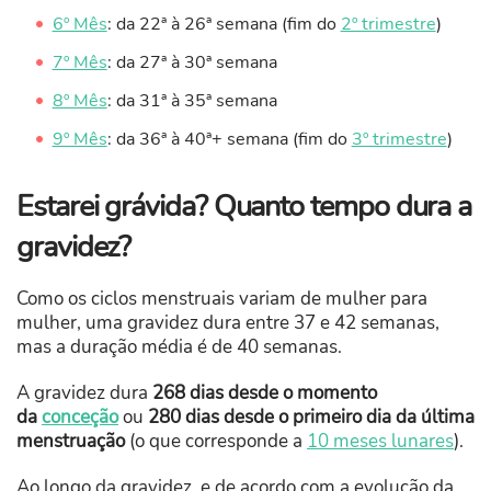
6º Mês
: da 22ª à 26ª semana (fim do
2º trimestre
)
7º Mês
: da 27ª à 30ª semana
8º Mês
: da 31ª à 35ª semana
9º Mês
: da 36ª à 40ª+ semana (fim do
3º trimestre
)
Estarei grávida? Quanto tempo dura a
gravidez?
Como os ciclos menstruais variam de mulher para
mulher, uma gravidez dura entre 37 e 42 semanas,
mas a duração média é de 40 semanas.
A gravidez dura
268 dias desde o momento
da
conceção
ou
280 dias desde o primeiro dia da última
menstruação
(o que corresponde a
10 meses lunares
).
Ao longo da gravidez, e de acordo com a evolução da