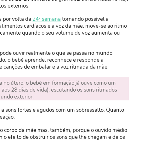
los externos.
 por volta da
24ª semana
tornando possível a
atimentos cardíacos e a voz da mãe, move-se ao ritmo
isicamente quando o seu volume de voz aumenta ou
 pode ouvir realmente o que se passa no mundo
do, o bebé aprende, reconhece e responde a
 e canções de embalar e a voz ritmada da mãe.
da no útero, o bebé em formação já ouve como um
aos 28 dias de vida), escutando os sons ritmados
undo exterior.
 a sons fortes e agudos com um sobressalto. Quanto
reação.
elo corpo da mãe mas, também, porque o ouvido médio
m o efeito de obstruir os sons que lhe chegam e de os