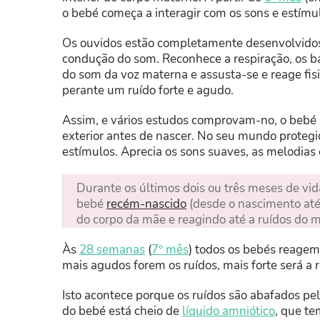
o bebé começa a interagir com os sons e estímu
Os ouvidos estão completamente desenvolvidos
condução do som. Reconhece a respiração, os b
do som da voz materna e assusta-se e reage f
perante um ruído forte e agudo.
Assim, e vários estudos comprovam-no, o bebé
exterior antes de nascer. No seu mundo protegi
estímulos. Aprecia os sons suaves, as melodias
Durante os últimos dois ou três meses de vi
bebé
recém-nascido
(desde o nascimento até 
do corpo da mãe e reagindo até a ruídos do m
Às
28 semanas
(
7º mês
) todos os bebés reagem
mais agudos forem os ruídos, mais forte será a 
Isto acontece porque os ruídos são abafados p
do bebé está cheio de
líquido amniótico
, que te