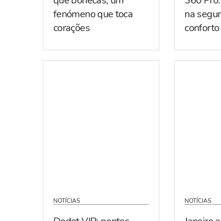
que bonecas, um
360 Pro:
fenómeno que toca
na segur
corações
conforto
NOTÍCIAS
NOTÍCIAS