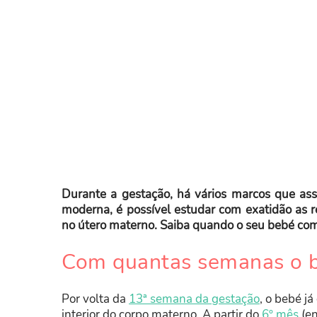
Durante a gestação, há vários marcos que ass
moderna, é possível estudar com exatidão as r
no útero materno. Saiba quando o seu bebé com
Com quantas semanas o b
Por volta da
13ª semana da gestação
, o bebé j
interior do corpo materno. A partir do
6º mês
(en