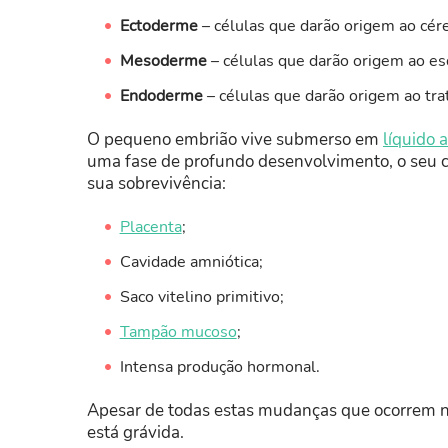
Ectoderme
– células que darão origem ao cére
Mesoderme
– células que darão origem ao esq
Endoderme
–
células que darão origem ao tra
O pequeno embrião vive submerso em
líquido 
uma fase de profundo desenvolvimento, o seu co
sua sobrevivência:
Placenta
;
Cavidade amniótica;
Saco vitelino primitivo;
Tampão mucoso
;
Intensa produção hormonal.
Apesar de todas estas mudanças que ocorrem no
está grávida.