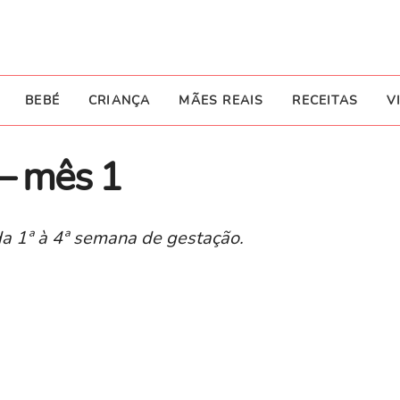
BEBÉ
CRIANÇA
MÃES REAIS
RECEITAS
V
 – mês 1
a 1ª à 4ª semana de gestação.