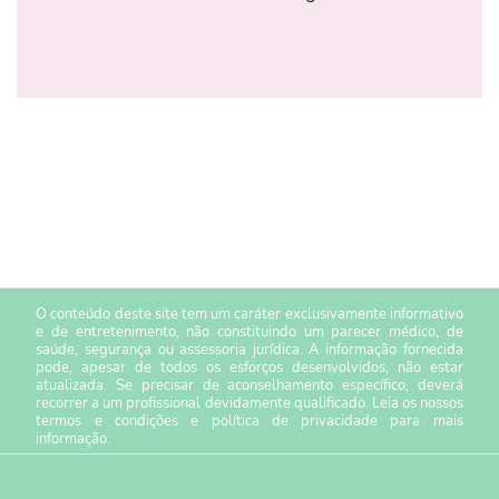
O conteúdo deste site tem um caráter exclusivamente informativo
e de entretenimento, não constituindo um parecer médico, de
saúde, segurança ou assessoria jurídica. A informação fornecida
pode, apesar de todos os esforços desenvolvidos, não estar
atualizada. Se precisar de aconselhamento específico, deverá
recorrer a um profissional devidamente qualificado. Leia os nossos
termos e condições
e
política de privacidade
para mais
informação.