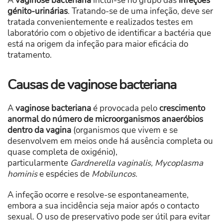
A
vaginose bacteriana
inclui-se no grupo das
infeções
génito-urinárias
. Tratando-se de uma infeção, deve ser
tratada convenientemente e realizados testes em
laboratório com o objetivo de identificar a bactéria que
está na origem da infeção para maior eficácia do
tratamento.
Causas de vaginose bacteriana
A
vaginose bacteriana
é provocada pelo
crescimento
anormal do número de microorganismos anaeróbios
dentro da vagina
(organismos que vivem e se
desenvolvem em meios onde há ausência completa ou
quase completa de oxigénio),
particularmente
Gardnerella vaginalis, Mycoplasma
hominis
e espécies de
Mobiluncos.
A infeção ocorre e resolve-se espontaneamente,
embora a sua incidência seja maior após o contacto
sexual. O uso de preservativo pode ser útil para evitar