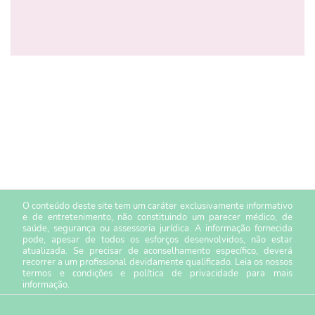
O conteúdo deste site tem um caráter exclusivamente informativo
e de entretenimento, não constituindo um parecer médico, de
saúde, segurança ou assessoria jurídica. A informação fornecida
pode, apesar de todos os esforços desenvolvidos, não estar
atualizada. Se precisar de aconselhamento específico, deverá
recorrer a um profissional devidamente qualificado. Leia os nossos
termos e condições
e
política de privacidade
para mais
informação.