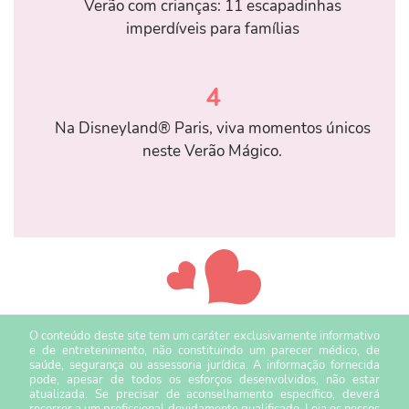
Verão com crianças: 11 escapadinhas
imperdíveis para famílias
4
Na Disneyland® Paris, viva momentos únicos
neste Verão Mágico.
O conteúdo deste site tem um caráter exclusivamente informativo
e de entretenimento, não constituindo um parecer médico, de
saúde, segurança ou assessoria jurídica. A informação fornecida
pode, apesar de todos os esforços desenvolvidos, não estar
atualizada. Se precisar de aconselhamento específico, deverá