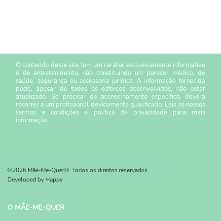
O conteúdo deste site tem um caráter exclusivamente informativo
e de entretenimento, não constituindo um parecer médico, de
saúde, segurança ou assessoria jurídica. A informação fornecida
pode, apesar de todos os esforços desenvolvidos, não estar
atualizada. Se precisar de aconselhamento específico, deverá
recorrer a um profissional devidamente qualificado. Leia os nossos
termos e condições
e
política de privacidade
para mais
informação.
©2026 Mãe-Me-Quer®. Todos os direitos reservados.
Developed by
Happy
O MÃE-ME-QUER