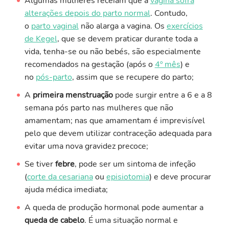
Algumas mulheres receiam que a
vagina sofra
alterações depois do parto normal
. Contudo,
o
parto vaginal
não alarga a vagina. Os
exercícios
de Kegel
, que se devem praticar durante toda a
vida, tenha-se ou não bebés, são especialmente
recomendados na gestação (após o
4º mês
) e
no
pós-parto
, assim que se recupere do parto;
​A
primeira menstruação
pode surgir entre a 6 e a 8
semana pós parto nas mulheres que não
amamentam; nas que amamentam é imprevisível
pelo que devem utilizar contraceção adequada para
evitar uma nova gravidez precoce;​
Se tiver
febre
, pode ser um sintoma de infeção
(
corte da cesariana
ou
episiotomia
) e deve procurar
ajuda médica imediata;
A queda de produção hormonal pode aumentar a
queda de cabelo
. É uma situação normal e