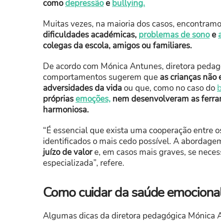
como
depressão
e
bullying.
Muitas vezes, na maioria dos casos, encontram
dificuldades académicas,
problemas de sono
e
colegas da escola, amigos ou familiares.
De acordo com Mónica Antunes, diretora peda
comportamentos sugerem que
as crianças não
adversidades da vida
ou que, como no caso do
b
próprias
emoções,
nem desenvolveram as ferra
harmoniosa.
“É essencial que exista uma cooperação entre os
identificados o mais cedo possível. A abordag
juízo de valor
e, em casos mais graves, se necess
especializada”, refere.
Como cuidar da saúde emocional
Algumas dicas da diretora pedagógica Mónica A