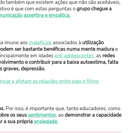
do também que existem ações que não são aceitáveis,
jetivo é que com estas perguntas o
grupo chegue a
unicação assertiva e empática.
ja imune aos
malefícios
associados à
utilização
podem ser bastante benéficas numa mente madura
e
principalmente em idades
pré-adolescentes,
as
redes
olvimento e contribuir para a baixa autoestima, falta
s graves, depressão.
ncar e afetam as relações entre pais e filhos
s.
Por isso, é importante que, tanto educadores, como
obre os seus
sentimentos,
ao
demonstrar a capacidade
r a sua própria
ansiedade.