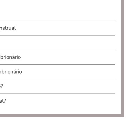
nstrual
brionário
brionário
o?
al?