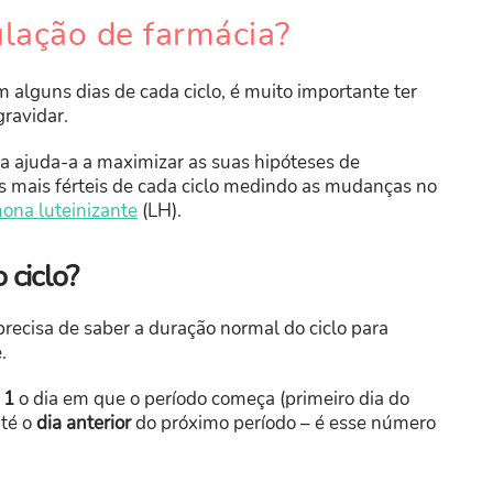
ulação de farmácia?
lguns dias de cada ciclo, é muito importante ter
gravidar.
ia ajuda-a a maximizar as suas hipóteses de
as mais férteis de cada ciclo medindo as mudanças no
ona luteinizante
(LH).
 ciclo?
precisa de saber a duração normal do ciclo para
.
 1
o dia em que o período começa (primeiro dia do
até o
dia anterior
do próximo período – é esse número