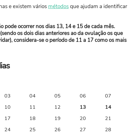
nas e existem vários
métodos
que ajudam a identificar
ão pode ocorrer nos dias 13, 14 e 15 de cada mês.
 (sendo os dois dias anteriores ao da ovulação os que
idar), considera-se o período de 11 a 17 como os mais
ias
03
04
05
06
07
10
11
12
13
14
17
18
19
20
21
24
25
26
27
28