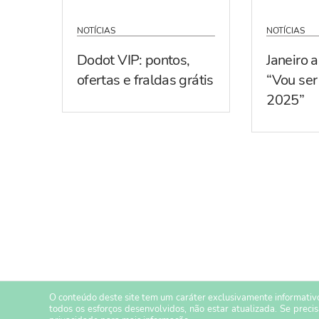
NOTÍCIAS
NOTÍCIAS
Dodot VIP: pontos,
Janeiro 
ofertas e fraldas grátis
“Vou se
2025”
O conteúdo deste site tem um caráter exclusivamente informativo
todos os esforços desenvolvidos, não estar atualizada. Se preci