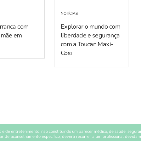
NOTÍCIAS
arranca com
Explorar o mundo com
r mãe em
liberdade e segurança
com a Toucan Maxi-
Cosi
 e de entretenimento, não constituindo um parecer médico, de saúde, seguranç
sar de aconselhamento específico, deverá recorrer a um profissional devidam