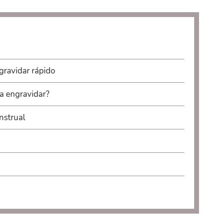
ngravidar rápido
ra engravidar?
nstrual