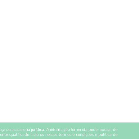
a ou assessoria jurídica. A informação fornecida pode, apesar de
ente qualificado. Leia os nossos
termos e condições
e
política de