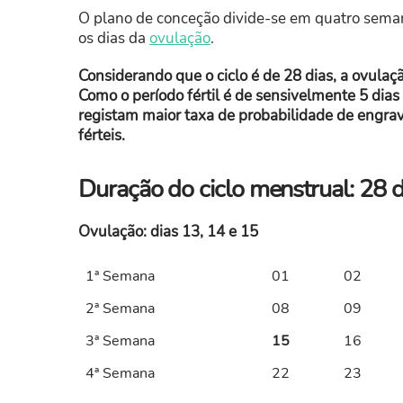
O plano de conceção divide-se em quatro sema
os dias da
ovulação
.
Considerando que o ciclo é de 28 dias, a ovulaç
Como o período fértil é de sensivelmente 5 dias
registam maior taxa de probabilidade de engrav
férteis.
Duração do ciclo menstrual: 28 d
Ovulação: dias 13, 14 e 15
1ª Semana
01
02
2ª Semana
08
09
3ª Semana
15
16
4ª Semana
22
23