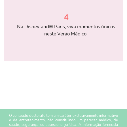
4
Na Disneyland® Paris, viva momentos únicos
neste Verão Mágico.
O conteúdo deste site tem um caráter exclusivamente informativo
e de entretenimento, não constituindo um parecer médico, de
saúde, segurança ou assessoria jurídica. A informação fornecida