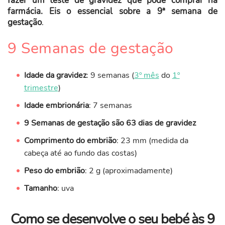
fazer um teste de gravidez que pode comprar na
farmácia. Eis o essencial sobre a 9ª semana de
gestação
.
9 Semanas de gestação
Idade da gravidez
: 9 semanas (
3º mês
do
1º
trimestre
)
Idade embrionária
: 7 semanas
9 Semanas de gestação são 63 dias de gravidez
Comprimento do embrião
: 23 mm (medida da
cabeça até ao fundo das costas)
Peso do embrião
: 2 g (aproximadamente)
Tamanho
: uva
Como se desenvolve o seu bebé às 9