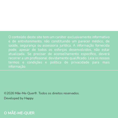
O conteúdo deste site tem um caráter exclusivamente informativo
e de entretenimento, não constituindo um parecer médico, de
saúde, segurança ou assessoria jurídica. A informação fornecida
pode, apesar de todos os esforços desenvolvidos, não estar
atualizada. Se precisar de aconselhamento específico, deverá
recorrer a um profissional devidamente qualificado. Leia os nossos
termos e condições
e
política de privacidade
para mais
informação.
©2026 Mãe-Me-Quer®. Todos os direitos reservados.
Developed by
Happy
O MÃE-ME-QUER