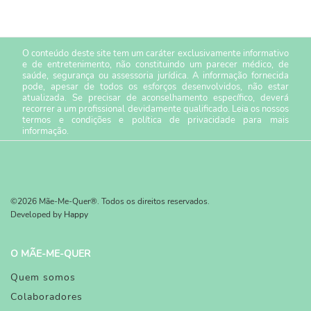
O conteúdo deste site tem um caráter exclusivamente informativo
e de entretenimento, não constituindo um parecer médico, de
saúde, segurança ou assessoria jurídica. A informação fornecida
pode, apesar de todos os esforços desenvolvidos, não estar
atualizada. Se precisar de aconselhamento específico, deverá
recorrer a um profissional devidamente qualificado. Leia os nossos
termos e condições
e
política de privacidade
para mais
informação.
©2026 Mãe-Me-Quer®. Todos os direitos reservados.
Developed by
Happy
O MÃE-ME-QUER
Quem somos
Colaboradores