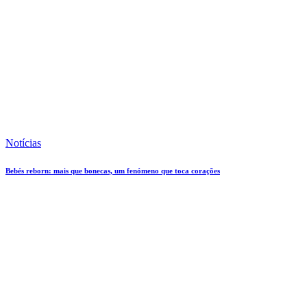
Notícias
Bebés reborn: mais que bonecas, um fenómeno que toca corações