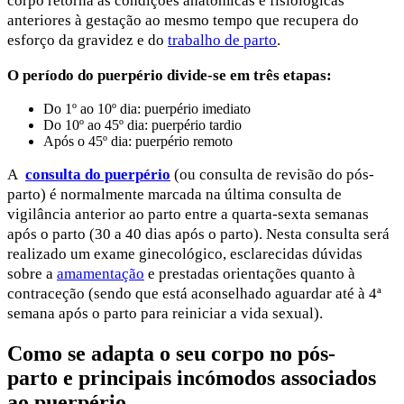
corpo retorna às condições anatómicas e fisiológicas
anteriores à gestação ao mesmo tempo que recupera do
esforço da gravidez e do
trabalho de parto
.
O período do puerpério divide-se em três etapas:
Do 1º ao 10º dia: puerpério imediato
Do 10º ao 45º dia: puerpério tardio
Após o 45º dia: puerpério remoto
A
consulta do puerpério
(ou consulta de revisão do pós-
parto) é normalmente marcada na última consulta de
vigilância anterior ao parto entre a quarta-sexta semanas
após o parto (30 a 40 dias após o parto). Nesta consulta será
realizado um exame ginecológico, esclarecidas dúvidas
sobre a
amamentação
e prestadas orientações quanto à
contraceção (sendo que está aconselhado aguardar até à 4ª
semana após o parto para reiniciar a vida sexual).
Como se adapta o seu corpo no pós-
parto e principais incómodos associados
ao puerpério