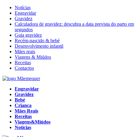
Notícias
Engravidar
Gravidez
Calculadora de gravidez: descubra a data prevista do parto em
segundos
Guia gravidez
Recém-nascido & bebé
Desenvolvimento infantil
Mães reais
Viagens & Miúdos
Receitas
Contactos
Engravidar
Gravidez
Bebé
Criança
Mães Reais
Receitas
Viagens&Miúdos
Notícias