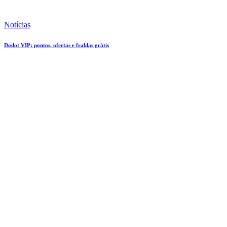
Notícias
Dodot VIP: pontos, ofertas e fraldas grátis