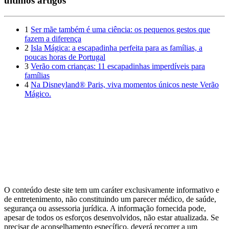
últimos artigos
1
Ser mãe também é uma ciência: os pequenos gestos que
fazem a diferença
2
Isla Mágica: a escapadinha perfeita para as famílias, a
poucas horas de Portugal
3
Verão com crianças: 11 escapadinhas imperdíveis para
famílias
4
Na Disneyland® Paris, viva momentos únicos neste Verão
Mágico.
O conteúdo deste site tem um caráter exclusivamente informativo e
de entretenimento, não constituindo um parecer médico, de saúde,
segurança ou assessoria jurídica. A informação fornecida pode,
apesar de todos os esforços desenvolvidos, não estar atualizada. Se
precisar de aconselhamento específico, deverá recorrer a um