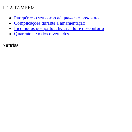
LEIA TAMBÉM
​Puerpério: o seu corpo adapta-se ao pós-parto
Complicações durante a amamentação
Incómodos pós-parto: aliviar a dor e desconforto
Quarentena: mitos e verdades
Notícias