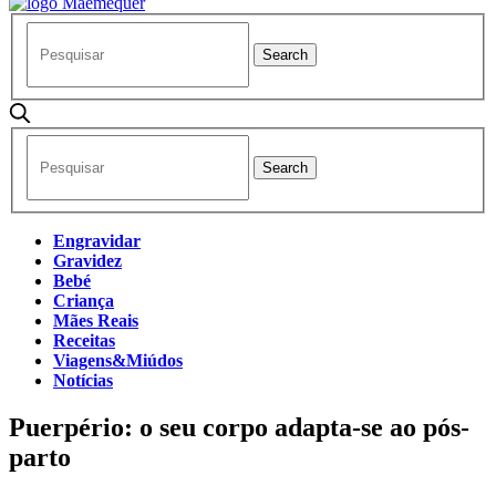
Engravidar
Gravidez
Bebé
Criança
Mães Reais
Receitas
Viagens&Miúdos
Notícias
​Puerpério: o seu corpo adapta-se ao pós-
parto