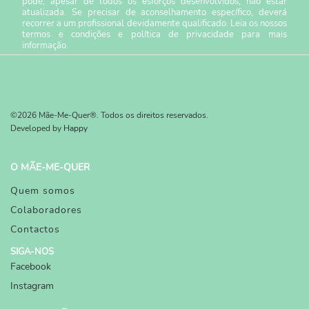
pode, apesar de todos os esforços desenvolvidos, não estar
atualizada. Se precisar de aconselhamento específico, deverá
recorrer a um profissional devidamente qualificado. Leia os nossos
termos e condições
e
política de privacidade
para mais
informação.
©2026 Mãe-Me-Quer®. Todos os direitos reservados.
Developed by
Happy
O MÃE-ME-QUER
Quem somos
Colaboradores
Contactos
SIGA-NOS
Facebook
Instagram