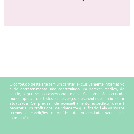
O conteúdo deste site tem um caráter exclusivamente informativo
e de entretenimento, não constituindo um parecer médico, de
saúde, segurança ou assessoria jurídica. A informação fornecida
pode, apesar de todos os esforços desenvolvidos, não estar
atualizada. Se precisar de aconselhamento específico, deverá
recorrer a um profissional devidamente qualificado. Leia os nossos
termos e condições
e
política de privacidade
para mais
informação.